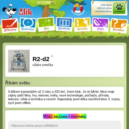
Výhody účtu
Založit nový účet
Zapomenuté heslo?
Přihlásit
ry
N
ástěnky
H
outěže
V
tipy
K
lubovna
S
P
líkoviny
oradna
A
R2-d2
vůdce smečky
Říkám světu:
S Alíkem kamarádím
už 2 roky a 333 dní
. Jsem kluk. Je mi
14
let. Mezi moje
zájmy patří filmy, hry, internet, knihy, nové technologie, počítače, příroda,
televize, věda a technika a vesmír. Naposledy jsem Alíka navštívil letos 3. srpna,
nyní jsem offline.
Vítej zbloudilý poutníku
Hlasovat mohou pouze přihlášení.