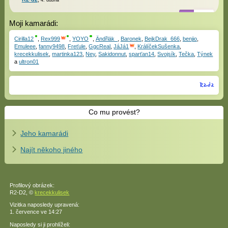
4. dubna
Moji kamarádi:
Cirilla12
,
Rex999
,
YOYO
,
Ändřläk_
,
Baronek
,
BejkDrak_666
,
benjio
,
Emuleee
,
fanny9498
,
Freťule
,
GgcReal
,
JáJá1
,
KrálíčekSušenka
,
krecekkulisek
,
martinka123
,
Ney
,
Sakidonnut
,
sparťan14
,
Svojsík
,
Tečka
,
Týnek
a
ultron01
R2-d2
Co mu provést?
Jeho kamarádi
Najít někoho jiného
Profilový obrázek:
R2-D2,
©
krecekkulisek
Vizitka naposledy upravená:
1. července ve
14:27
Naposledy si ji prohlíželi: