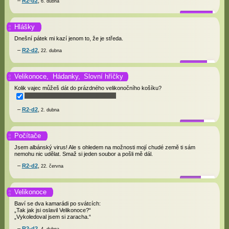
R2-d2
,
6. dubna
Hlášky
Dnešní
pátek
mi kazí jenom to, že je
středa
.
R2-d2
,
22. dubna
Velikonoce,
Hádanky,
Slovní hříčky
Kolik vajec můžeš dát do prázdného velikonočního košíku?
R2-d2
,
2. dubna
Počítače
Jsem albánský virus! Ale s ohledem na možnosti mojí chudé země ti sám
nemohu nic udělat. Smaž si jeden soubor a pošli mě dál.
R2-d2
,
22. června
Velikonoce
Baví se dva kamarádi po svátcích:
„Tak jak jsi oslavil Velikonoce?“
„Vykoledoval jsem si zaracha.“
R2-d2
,