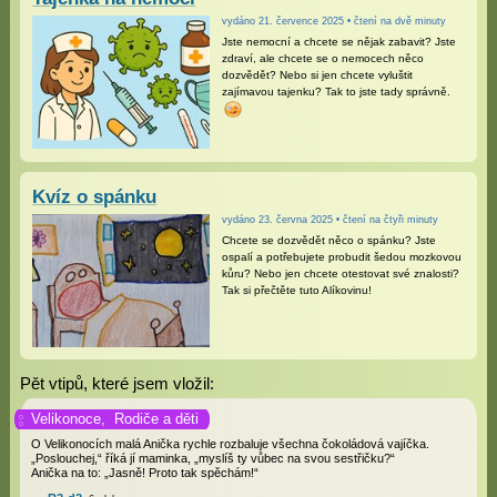
vydáno 21. července 2025 • čtení na dvě minuty
Jste nemocní a chcete se nějak zabavit? Jste
zdraví, ale chcete se o nemocech něco
dozvědět? Nebo si jen chcete vyluštit
zajímavou tajenku? Tak to jste tady správně.
Kvíz o spánku
vydáno 23. června 2025 • čtení na čtyři minuty
Chcete se dozvědět něco o spánku? Jste
ospalí a potřebujete probudit šedou mozkovou
kůru? Nebo jen chcete otestovat své znalosti?
Tak si přečtěte tuto Alíkovinu!
Pět vtipů, které jsem vložil:
Velikonoce,
Rodiče a děti
O Velikonocích malá Anička rychle rozbaluje všechna čokoládová vajíčka.
„Poslouchej,“ říká jí maminka, „myslíš ty vůbec na svou sestřičku?“
Anička na to: „Jasně! Proto tak spěchám!“