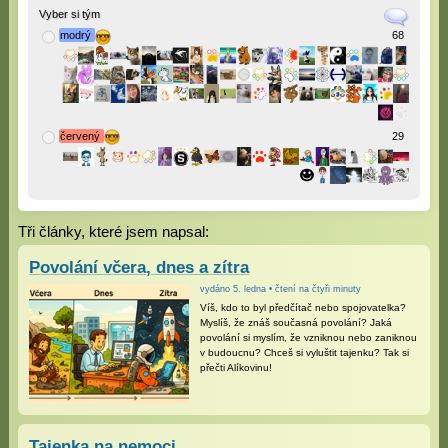
Vyber si tým
modrý
68
červený
29
Tři články, které jsem napsal:
Povolání včera, dnes a zítra
vydáno 5. ledna • čtení na čtyři minuty
Víš, kdo to byl předčítač nebo spojovatelka?
Myslíš, že znáš současná povolání? Jaká
povolání si myslím, že vzniknou nebo zaniknou
v budoucnu? Chceš si vyluštit tajenku? Tak si
přečti Alíkovinu!
Tajenka na nemoci