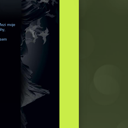
Mezi moje
ihy,
 jsem