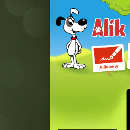
líkoviny
A