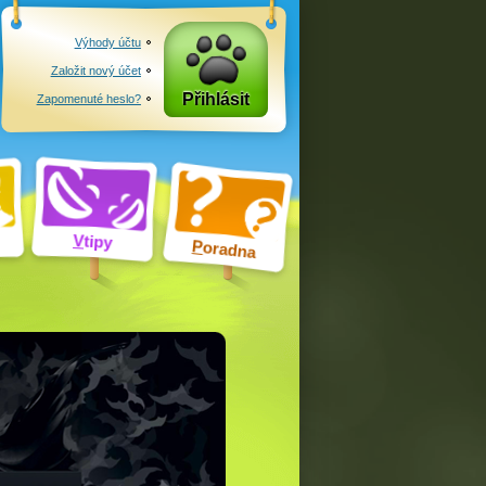
Výhody účtu
Založit nový účet
Přihlásit
Zapomenuté heslo?
V
tipy
P
oradna