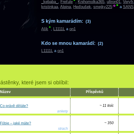
_kebaba_
,
Freťule
,
Knihomolka365
,
ultron01
,
Veryfr
kristinkaa
,
Alpina
,
Heďoušek
,
smejky225
a
SANS
S kým kamarádím:
(3)
Alík
,
L1111L
a
on1
Kdo se mnou kamarádí:
(2)
L1111L
a
on1
ástěnky, které jsem si oblíbil:
Název
Příspěvků
~ 11 tisíc
Co právě děláte?
ankety
~ 350
Fóbie – jaké máte?
strach