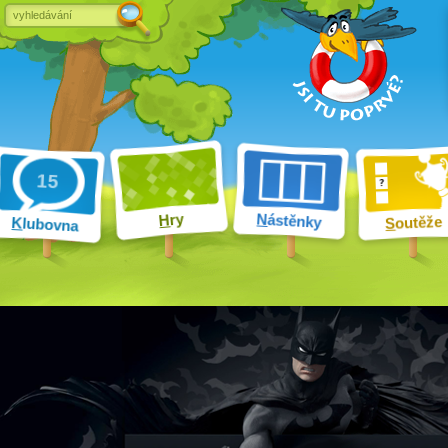
ry
N
ástěnky
H
outěže
K
lubovna
S