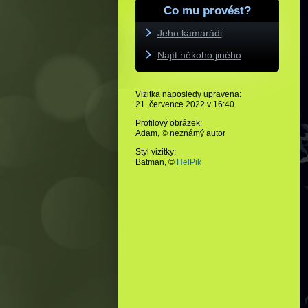
Co mu provést?
Jeho kamarádi
Najít někoho jiného
Vizitka naposledy upravena:
21. července 2022 v
16:40
Profilový obrázek:
Adam,
© neznámý autor
Styl vizitky:
Batman, ©
HelPik