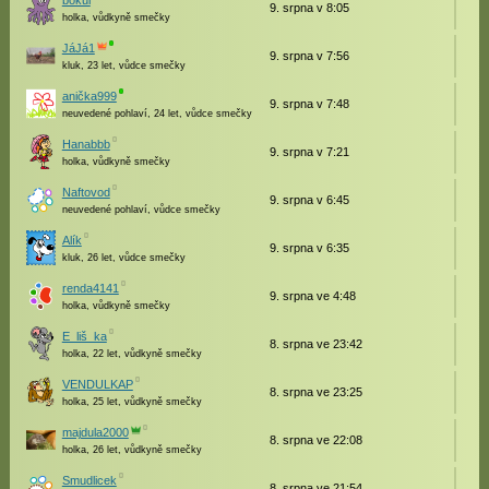
bokul
9. srpna v 8:05
holka, vůdkyně smečky
JáJá1
9. srpna v 7:56
kluk, 23 let, vůdce smečky
anička999
9. srpna v 7:48
neuvedené pohlaví, 24 let, vůdce smečky
Hanabbb
9. srpna v 7:21
holka, vůdkyně smečky
Naftovod
9. srpna v 6:45
neuvedené pohlaví, vůdce smečky
Alík
9. srpna v 6:35
kluk, 26 let, vůdce smečky
renda4141
9. srpna ve 4:48
holka, vůdkyně smečky
E_liš_ka
8. srpna ve 23:42
holka, 22 let, vůdkyně smečky
VENDULKAP
8. srpna ve 23:25
holka, 25 let, vůdkyně smečky
majdula2000
8. srpna ve 22:08
holka, 26 let, vůdkyně smečky
Smudlicek
8. srpna ve 21:54