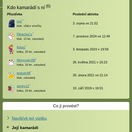
(6)
Kdo kamarádí s ní
Přezdívka
Poslední aktivita
on1
3. srpna ve 21:52
kluk, vůdce smečky
PikachuCz
7. prosince 2024 ve 12:49
kluk, 13 let, zatoulaný
fiska1
3. listopadu 2024 v 19:59
holka, 20 let, zatoulaná
Monysek189
26. května 2021 v 16:23
holka, 18 let, zatoulaná
jenisek98
26. února 2021 ve 21:14
kluk, zatoulaný
penny12
10. září 2019 v 16:01
holka, 24 let, zatoulaná
Co jí provést?
Navštívit její vizitku
Její kamarádi