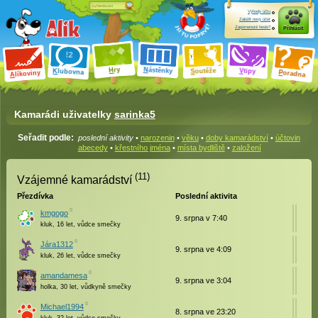
Výhody účtu
Založit nový účet
Zapomenuté heslo?
Přihlásit
ry
N
ástěnky
H
outěže
V
tipy
K
lubovna
S
P
líkoviny
oradna
A
Kamarádi uživatelky
sarinka5
Seřadit podle:
poslední aktivity
•
narozenin
•
věku
•
doby kamarádství
•
účtovin
abecedy
•
křestního jména
•
místa bydliště
•
založení
(11)
Vzájemné kamarádství
Přezdívka
Poslední aktivita
kmgogo
9. srpna v 7:40
kluk, 16 let, vůdce smečky
Jára1312
9. srpna ve 4:09
kluk, 26 let, vůdce smečky
amandamesa
9. srpna ve 3:04
holka, 30 let, vůdkyně smečky
Michael1994
8. srpna ve 23:20