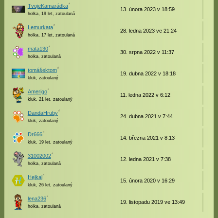
TvojeKamarádka
13. února 2023 v 18:59
holka, 19 let, zatoulaná
Lemurkata
28. ledna 2023 ve 21:24
holka, 17 let, zatoulaná
mata130
30. srpna 2022 v 11:37
holka, zatoulaná
tomášektom
19. dubna 2022 v 18:18
kluk, zatoulaný
Amerigo
11. ledna 2022 v 6:12
kluk, 21 let, zatoulaný
DandaHruby
24. dubna 2021 v 7:44
kluk, zatoulaný
Dr666
14. března 2021 v 8:13
kluk, 19 let, zatoulaný
31002002
12. ledna 2021 v 7:38
holka, zatoulaná
Hejkal
15. února 2020 v 16:29
kluk, 26 let, zatoulaný
lena236
19. listopadu 2019 ve 13:49
holka, zatoulaná