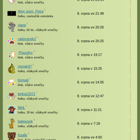
kluk, vůdce smečky
Ahoj_jsem_Petra
8. srpna ve 21:48
holka, zasloužilá veteránka
vlane
8. srpna ve 20:26
holka, 62 let, vůdkyně smečky
radovanek2
8. srpna ve 20:25
kluk, vůdce smečky
-Pouzdro-
8. srpna v 19:17
kluk, vůdce smečky
monak97
8. srpna v 15:25
holka, vůdkyně smečky
Korpaš
8. srpna ve 14:05
kluk, vůdce smečky
lenka12071
8. srpna ve 12:47
holka, vůdkyně smečky
MiriL
8. srpna v 11:21
holka, 16 let, vůdkyně smečky
babousek
8. srpna v 7:18
holka, vůdkyně smečky
Koalík
8. srpna ve 4:00