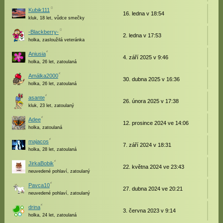
Kubik111
16. ledna v 18:54
kluk, 18 let, vůdce smečky
-Blackberry-
2. ledna v 17:53
holka, zasloužilá veteránka
Aniusia
4. září 2025 v 9:46
holka, 26 let, zatoulaná
Amálka2000
30. dubna 2025 v 16:36
holka, 26 let, zatoulaná
asante
26. února 2025 v 17:38
kluk, 23 let, zatoulaný
Adee
12. prosince 2024 ve 14:06
holka, zatoulaná
majacos
7. září 2024 v 18:31
holka, 28 let, zatoulaná
JirkaBobik
22. května 2024 ve 23:43
neuvedené pohlaví, zatoulaný
Pavca10
27. dubna 2024 ve 20:21
neuvedené pohlaví, zatoulaný
drina
3. června 2023 v 9:14
holka, 24 let, zatoulaná