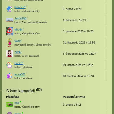
kluk, 32 let, vůdce smečky
ladouch1
8. srpna v 9:20
holka, vůdkyně smečky
Jarda190
1. března ve 12:19
kluk, 17 let, zasloužilý veterán
Miki44
3. prosince 2025 v 16:25
holka, vůdkyně smečky
0az9
21. listopadu 2025 v 16:55
neuvedené pohlaví, vůdce smečky
zuzík
3. července 2025 ve 13:27
holka, 19 let, zatoulaná
LucieT
29. srpna 2024 ve 13:52
holka, zatoulaná
terka001
18. května 2024 ve 13:34
holka, zatoulaná
(52)
S kým kamarádí
Přezdívka
Poslední aktivita
mlej
9. srpna v 8:15
holka, vůdkyně smečky