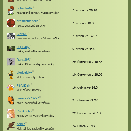
kluk, 8 let, zasloužilý veterán
pohádka02
7. srpna ve 20:10
neuvedené pohlaví, vůdce smečky
crashinthedark
7. srpna v 18:05
holka, vůdkyně smečky
-karliki-
7. srpna ve 14:07
neuvedené pohlaví, vůdce smečky
JojoLady
6. srpna ve 4:09
holka, zasloužilá veteránka
Dana395
29. července v 16:55
holka, 19 let, vůdkyně smečky
ekologický
10. července v 19:02
kluk, zasloužilý veterán
Páťulíček
16. dubna ve 14:34
kluk, vůdce smečky
veverka270927
2. dubna ve 21:22
holka, zasloužilá veteránka
PirátkaDigi
22. března ve 20:18
holka, 30 let, vůdkyně smečky
bober
24. února v 19:41
kluk, 18 let, zasloužilý veterán