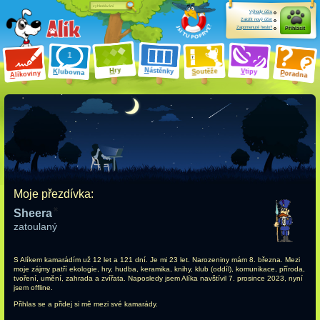
Výhody účtu
Založit nový účet
Zapomenuté heslo?
Přihlásit
ry
N
ástěnky
H
outěže
V
tipy
K
lubovna
S
P
líkoviny
oradna
A
Moje přezdívka:
Sheera
zatoulaný
S Alíkem kamarádím
už 12 let a 121 dní
. Je mi 23 let. Narozeniny mám 8. března. Mezi
moje zájmy patří ekologie, hry, hudba, keramika, knihy, klub (oddíl), komunikace, příroda,
tvoření, umění, zahrada a zvířata. Naposledy jsem Alíka navštívil 7. prosince 2023, nyní
jsem offline.
Přihlas se a přidej si mě mezi své kamarády.