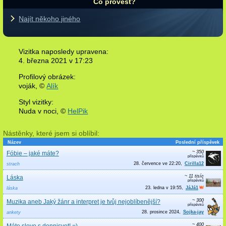
Co provést?
Najít někoho jiného
Vizitka naposledy upravena:
4. března 2021 v
17:23
Profilový obrázek:
voják,
©
Alík
Styl vizitky:
Nuda v noci, ©
HelPik
Nástěnky, které jsem si oblíbil:
Název
Poslední příspěvek
~ 350
Fóbie – jaké máte?
28. července ve 22:20
Cirilla12
strach
~ 11 tisíc
Láska
23. ledna v 19:55
JáJá1
láska
~ 300
Muzika aneb Jaký žánr a interpret je tvůj nejoblíbenější?
28. prosince 2024
Sojka-jay
ankety
~ 400
Máte slovo s dennisvet! =)