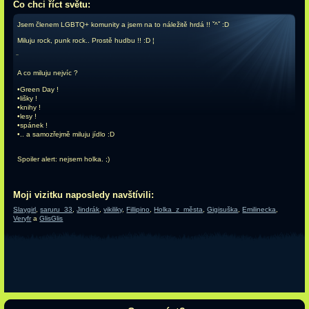
Co chci říct světu:
Jsem členem LGBTQ+ komunity a jsem na to náležitě hrdá !! ˇ^ˇ :D
Miluju rock, punk rock.. Prostě hudbu !! :D ¦
A co miluju nejvíc ?
•Green Day !
•lišky !
•knihy !
•lesy !
•spánek !
•.. a samozřejmě miluju jídlo :D
Spoiler alert: nejsem holka. ;)
Moji vizitku naposledy navštívili:
Slaygirl
,
saruru_33
,
Jindrák
,
vikiliky
,
Fillipino
,
Holka_z_města
,
Gigisuška
,
Emilinecka
,
Veryfr
a
GlisGlis