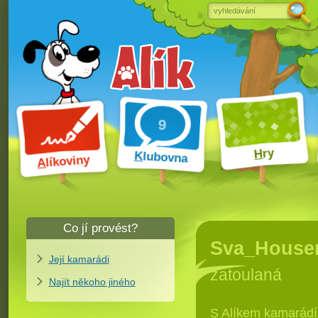
ry
H
K
lubovna
líkoviny
A
Co jí provést?
Její kamarádi
Najít někoho jiného
S Alíkem kamarád