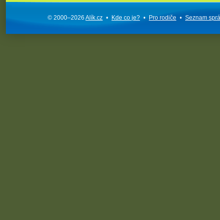
© 2000–2026
Alík.cz
•
Kde co je?
•
Pro rodiče
•
Seznam spr