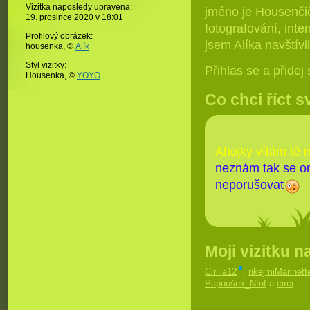
Vizitka naposledy upravena:
jméno je Housenčič
19. prosince 2020 v
18:01
fotografování, inte
Profilový obrázek:
jsem Alíka navštívi
housenka,
©
Alík
Styl vizitky:
Přihlas se a přide
Housenka, ©
YOYO
Co chci říct s
Ahojky vítám tě n
neznám tak se om
neporušovat
Moji vizitku n
Cirilla12
,
rikejmiMarinett
Papoušek_Nfnf
a
circi