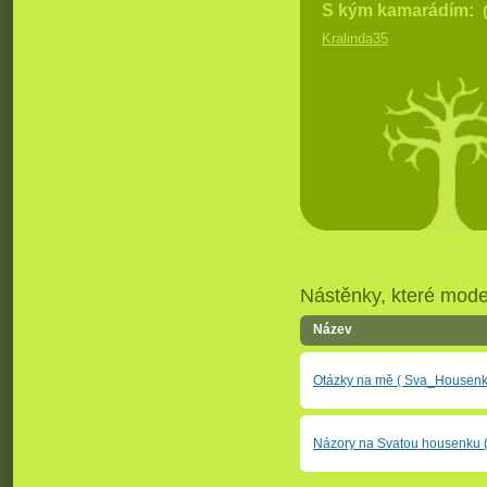
S kým kamarádím:
Kralinda35
Nástěnky, které moder
Název
Otázky na mě ( Sva_Housenk
Názory na Svatou housenku