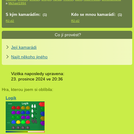
a
Michael1994
S kým kamarádím:
Kdo se mnou kamarádí:
(1)
(1)
R2-d2
R2-d2
Co jí provést?
Její kamarádi
Najít někoho jiného
Vizitka naposledy upravena:
23. prosince 2024 ve
20:36
Hra, kterou jsem si oblíbila:
Logik