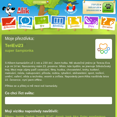
Výhody účtu
Založit nový účet
Zapomenuté heslo?
Přihlásit
ry
N
ástěnky
H
outěže
V
tipy
K
lubovna
S
P
líkoviny
oradna
A
Moje přezdívka:
TeriEvi23
super šampionka
S Alíkem kamarádím
už 1 rok a 230 dní
. Jsem holka. Mé skutečné jméno je Tereza Eva
a je mi 14 let. Narozeniny mám 23. prosince. Místo, kde bydlím, se jmenuje Středočeský
kraj. Mezi moje zájmy patří cestování, filmy, hudba, chovatelství, knihy, kutilství,
malování, móda, nakupování, příroda, rodina, rybaření, sběratelství, sport, tvoření,
umění, vaření, věda a technika, vesmír a zvířata. Naposledy jsem Alíka navštívila letos
22. července, nyní jsem offline.
Přihlas se a přidej si mě mezi své kamarády.
Co chci říct světu:
Moji vizitku naposledy navštívili:
Fillipino
,
Jindrák
,
Ondrak
,
Svojsík
,
R2-d2
,
-Avonil-
,
bank
,
Alice_Potter
,
annefrankova