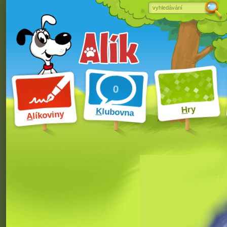
ry
H
K
lubovna
líkoviny
A