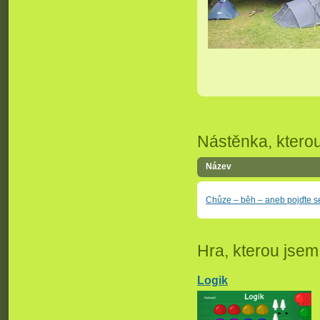
Nástěnka, kterou 
Název
Chůze – běh – aneb pojďte s
Hra, kterou jsem 
Logik