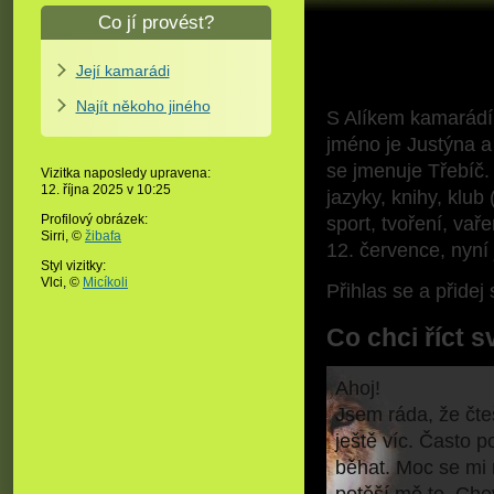
Co jí provést?
Její kamarádi
Najít někoho jiného
S Alíkem kamarád
jméno je Justýna a
se jmenuje Třebíč. 
Vizitka naposledy upravena:
12. října 2025 v
10:25
jazyky, knihy, klub
Profilový obrázek:
sport, tvoření, vař
Sirri,
©
žibafa
12. července, nyní 
Styl vizitky:
Vlci, ©
Micíkoli
Přihlas se a přide
Co chci říct s
Ahoj!
Jsem ráda, že čte
ještě víc. Často
běhat. Moc se mi 