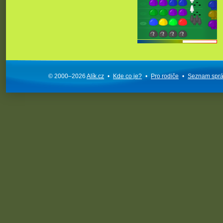
© 2000–2026
Alík.cz
•
Kde co je?
•
Pro rodiče
•
Seznam spr