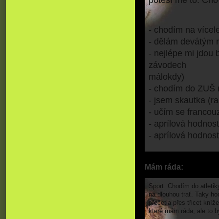
potěší mě to. Cho
- chodím na vícel
- dělám devátým r
- nejlépe mi jdou 
závodech
málokdy)
- chodím do ZUŠ 
- jsem skautka (r
- učím se francou
- aprílová hodnost
- aprílová hodnos
Mám ráda:
Sport. Chodím do atletik
na dlouhou trať. Taky ho
přečetla přes třicet kníž
které mám ráda, ale to b