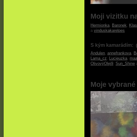
Moji vizitku n
Hermionka
,
Baronek
,
Kla
a
vinduskakarelpes
S kým kamarádím:
Andulen
,
annefrankova
,
B
Lama_cz
,
Lucieuzka
,
maa
OlivovýOlej9
,
Sun_Shine
Moje vybrané