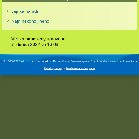
Její kamarádi
Najít někoho jiného
Vizitka naposledy upravena:
7. dubna 2022 ve
13:08
© 2000–2026
Alík.cz
•
Kde co je?
•
Pro rodiče
•
Seznam správců
•
Pravidla chování
•
Písničky
•
Katalog dárků
•
Reklama a
spolupráce