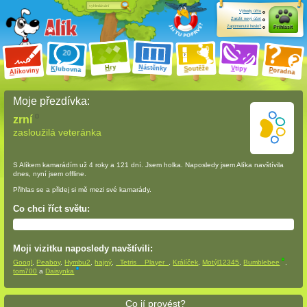
Výhody účtu
Založit nový účet
Zapomenuté heslo?
Přihlásit
ry
N
ástěnky
H
outěže
V
tipy
K
lubovna
S
P
líkoviny
oradna
A
Moje přezdívka:
zrní
zasloužilá veteránka
S Alíkem kamarádím
už 4 roky a 121 dní
. Jsem holka. Naposledy jsem Alíka navštívila
dnes, nyní jsem offline.
Přihlas se a přidej si mě mezi své kamarády.
Co chci říct světu:
Moji vizitku naposledy navštívili:
Googl
,
Peaboy
,
Hymbu2
,
hajný
,
_Tetris__Player_
,
Králíček
,
Motýl12345
,
Bumblebee
,
tom700
a
Daisynka
Co jí provést?